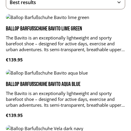
Ballop Barfußschuhe Bavito lime green
The Bavito is an exceptionally lightweight and sporty
barefoot shoe – designed for active days, exercise and
urban adventures. Its semi-transparent, breathable upper
feels as light as a feather on the foot and ensures a fresh,
Regular price:
€139.95
technical feel.PU reinforcements in high-wear areas such
as the toes and heel increase durability. The lacing system
with an elastic strap ensures an optimal fit, complemented
by a practical pull tab and soft padding in the heel area.
Ballop Barfußschuhe Bavito aqua blue
The flexible BF3 sole offers comfortable cushioning,
flexibility and grip.Whether for training, travelling or
The Bavito is an exceptionally lightweight and sporty
leisure – the Bavito combines a barefoot feel with a sporty
barefoot shoe – designed for active days, exercise and
design.Upper: 40% nylon, 40% synthetic suede, 20% TPU
urban adventures. Its semi-transparent, breathable upper
Sole: EVA, rubber
feels as light as a feather on the foot and ensures a fresh,
Regular price:
€139.95
technical feel.PU reinforcements in high-wear areas such
as the toes and heel increase durability. The lacing system
with an elastic strap ensures an optimal fit, complemented