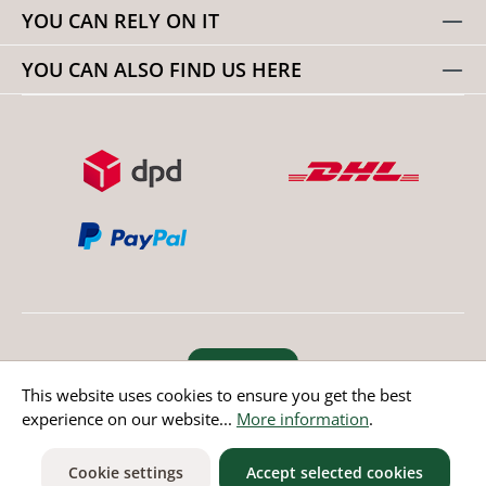
Merkmale:Zwei Paar Einlegesohlen zur individuellen
YOU CAN RELY ON IT
AnpassungLeichtes Gewicht für maximalen
TragekomfortNullsprengung – die Sohle ist durchgehend
YOU CAN ALSO FIND US HERE
gleich dick für eine natürliche
FußstellungMaterial:Obermaterial: 60 % Oxford, 20 % PU,
20 % TPULining: 60 % Wolle, 40 %
ChemiefaserAußensohle: EVA, Rubber
Revoke order
This website uses cookies to ensure you get the best
experience on our website...
More information
.
* All prices incl. value added tax except non EU countries
Cookie settings
Accept selected cookies