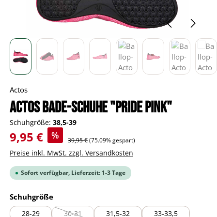
Actos
Actos Bade-Schuhe "Pride pink"
Schuhgröße:
38,5-39
Verkaufspreis:
9,95 €
%
Regulärer Preis:
39,95 €
(75.09% gespart)
Preise inkl. MwSt. zzgl. Versandkosten
Sofort verfügbar, Lieferzeit: 1-3 Tage
auswählen
Schuhgröße
28-29
30-31
31,5-32
33-33,5