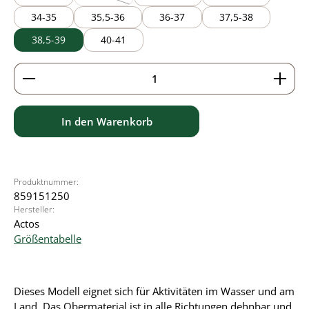
(Diese Option ist zurzeit nicht verfügbar.)
34-35
35,5-36
36-37
37,5-38
38,5-39
40-41
Produkt Anzahl: Gib den gewünschten Wert ein ode
In den Warenkorb
Produktnummer:
859151250
Hersteller:
Actos
Größentabelle
Dieses Modell eignet sich für Aktivitäten im Wasser und am
Land. Das Obermaterial ist in alle Richtungen dehnbar und