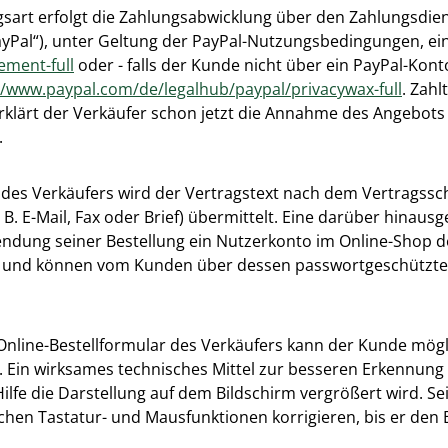
t erfolgt die Zahlungsabwicklung über den Zahlungsdienstlei
ayPal“), unter Geltung der PayPal-Nutzungsbedingungen, ei
ement-full
oder - falls der Kunde nicht über ein PayPal-Kon
//www.paypal.com/de/legalhub/paypal/privacywax-full
. Zahl
klärt der Verkäufer schon jetzt die Annahme des Angebots
.
ar des Verkäufers wird der Vertragstext nach dem Vertrags
 B. E-Mail, Fax oder Brief) übermittelt. Eine darüber hina
endung seiner Bestellung ein Nutzerkonto im Online-Shop de
iert und können vom Kunden über dessen passwortgeschütz
 Online-Bestellformular des Verkäufers kann der Kunde mög
 Ein wirksames technisches Mittel zur besseren Erkennung 
ilfe die Darstellung auf dem Bildschirm vergrößert wird. 
chen Tastatur- und Mausfunktionen korrigieren, bis er den B