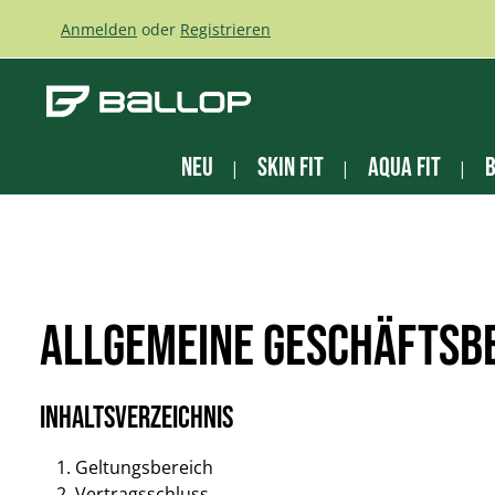
m Hauptinhalt springen
Zur Suche springen
Zur Hauptnavigation springen
Anmelden
oder
Registrieren
NEU
Skin Fit
Aqua Fit
B
Allgemeine Geschäftsb
Inhaltsverzeichnis
Geltungsbereich
Vertragsschluss