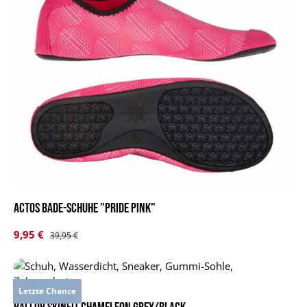
Actos Bade-Schuhe "Pride pink"
Verkaufspreis:
9,95 €
Regulärer Preis:
39,95 €
Letzte Chance