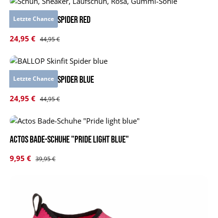
BALLOP Skinfit Spider red
Letzte Chance
Verkaufspreis:
24,95 €
Regulärer Preis:
44,95 €
BALLOP Skinfit Spider blue
Letzte Chance
Verkaufspreis:
24,95 €
Regulärer Preis:
44,95 €
Actos Bade-Schuhe "Pride light blue"
Verkaufspreis:
9,95 €
Regulärer Preis:
39,95 €