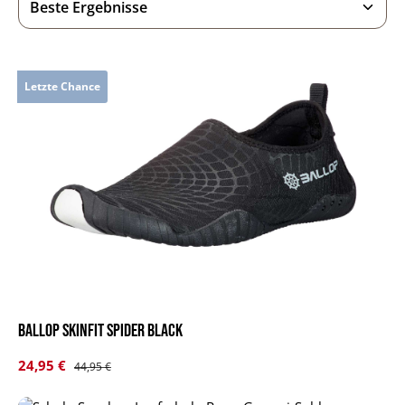
Letzte Chance
BALLOP Skinfit Spider black
Verkaufspreis:
24,95 €
Regulärer Preis:
44,95 €