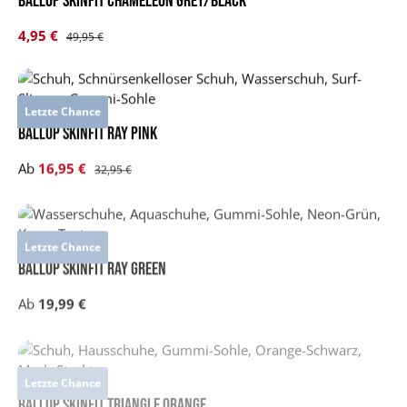
BALLOP Skinfit Chameleon grey/black
Verkaufspreis:
4,95 €
Regulärer Preis:
49,95 €
Letzte Chance
BALLOP Skinfit Ray pink
Verkaufspreis:
Ab
16,95 €
Regulärer Preis:
32,95 €
Letzte Chance
BALLOP Skinfit Ray green
Regulärer Preis:
Ab
19,99 €
Letzte Chance
BALLOP Skinfit Triangle orange