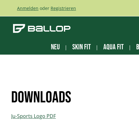
m Hauptinhalt springen
Zur Suche springen
Zur Hauptnavigation springen
Anmelden
oder
Registrieren
NEU
Skin Fit
Aqua Fit
B
Downloads
Ju-Sports Logo PDF