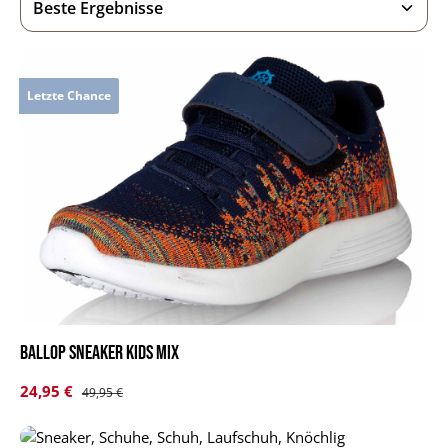
Letzte Chance
BALLOP Sneaker Kids Mix
Verkaufspreis:
24,95 €
Regulärer Preis:
49,95 €