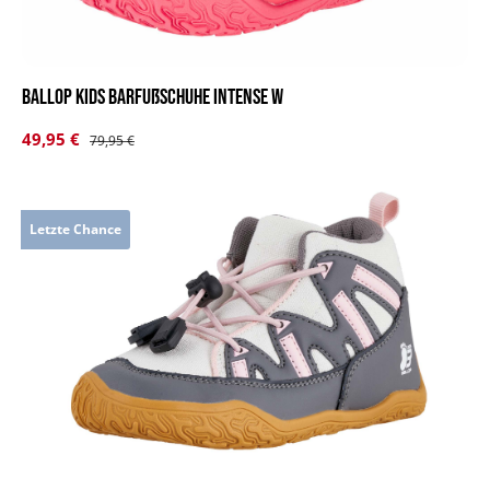
BALLOP Kids Barfußschuhe Intense W
Verkaufspreis:
49,95 €
Regulärer Preis:
79,95 €
Letzte Chance