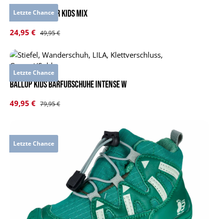
BALLOP Sneaker Kids Mix
Letzte Chance
Verkaufspreis:
24,95 €
Regulärer Preis:
49,95 €
Letzte Chance
BALLOP Kids Barfußschuhe Intense W
Verkaufspreis:
49,95 €
Regulärer Preis:
79,95 €
Letzte Chance