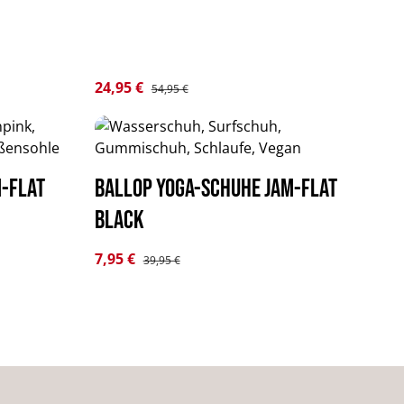
Verkaufspreis:
24,95 €
Regulärer Preis:
54,95 €
m-Flat
BALLOP Yoga-Schuhe Jam-Flat
black
Verkaufspreis:
7,95 €
Regulärer Preis:
39,95 €