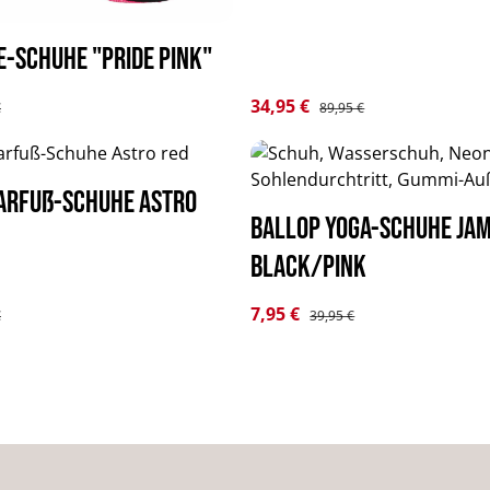
e-Schuhe "Pride pink"
s:
Verkaufspreis:
34,95 €
er Preis:
Regulärer Preis:
€
89,95 €
arfuß-Schuhe Astro
BALLOP Yoga-Schuhe Ja
black/pink
s:
Verkaufspreis:
7,95 €
er Preis:
Regulärer Preis:
€
39,95 €