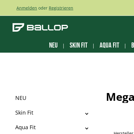
m Hauptinhalt springen
Zur Suche springen
Zur Hauptnavigation springen
Anmelden
oder
Registrieren
NEU
Skin Fit
Aqua Fit
B
Mega
NEU
Skin Fit
Aqua Fit
Hersteller