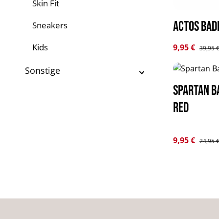
Skin Fit
Actos Bad
Sneakers
Verkaufsprei
Kids
9,95 €
Regulär
39,95 
Sonstige
Spartan B
red
Verkaufsprei
9,95 €
Regulär
24,95 