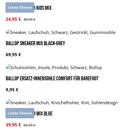
BALLOP Sneaker Kids Mix
Letzte Chance
Verkaufspreis:
24,95 €
Regulärer Preis:
49,95 €
BALLOP Sneaker Mix black-grey
Regulärer Preis:
69,95 €
BALLOP Ersatz-Innensohle Comfort für Barefoot
Regulärer Preis:
9,95 €
BALLOP Sneaker Mix blue
Letzte Chance
Verkaufspreis:
39,95 €
Regulärer Preis:
69,95 €