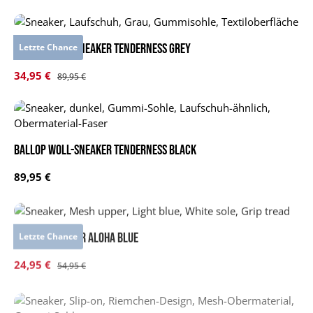
BALLOP Woll-Sneaker Tenderness grey
Letzte Chance
Verkaufspreis:
34,95 €
Regulärer Preis:
89,95 €
BALLOP Woll-Sneaker Tenderness black
Regulärer Preis:
89,95 €
BALLOP Sneaker Aloha blue
Letzte Chance
Verkaufspreis:
24,95 €
Regulärer Preis:
54,95 €