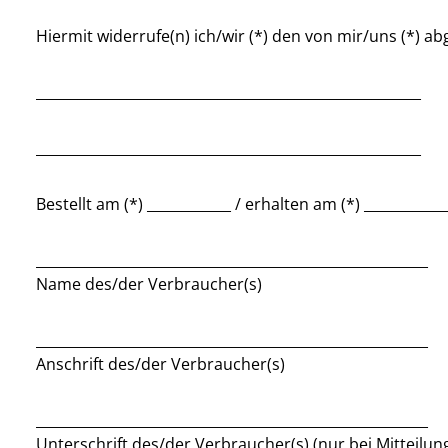
Hiermit widerrufe(n) ich/wir (*) den von mir/uns (*) a
_______________________________________________________
_______________________________________________________
Bestellt am (*) ____________ / erhalten am (*) ___________
________________________________________________________
Name des/der Verbraucher(s)
________________________________________________________
Anschrift des/der Verbraucher(s)
________________________________________________________
Unterschrift des/der Verbraucher(s) (nur bei Mitteilun