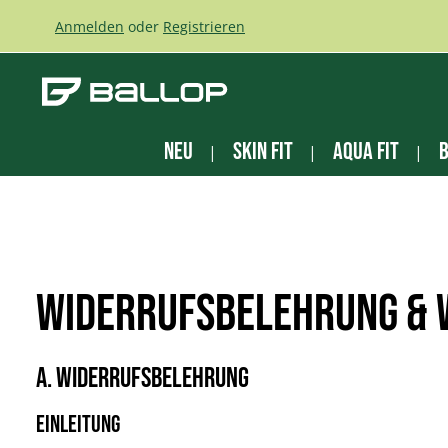
m Hauptinhalt springen
Zur Suche springen
Zur Hauptnavigation springen
Anmelden
oder
Registrieren
NEU
Skin Fit
Aqua Fit
B
Widerrufsbelehrung &
A. Widerrufsbelehrung
Einleitung