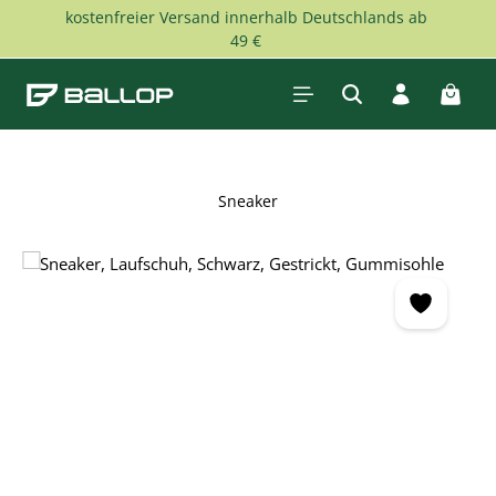
kostenfreier Versand innerhalb Deutschlands ab
Zum Hauptinhalt springen
49 €
Waren
Sneaker
Bildergalerie überspringen