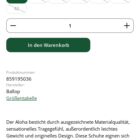
(Diese Option ist zurzeit nicht verfügbar.)
(Diese Option ist zurzeit nicht verfügbar.)
(Diese Option ist zurzeit nicht verfü
(Diese Option ist zurzei
(Diese Optio
42
(Diese Option ist zurzeit nicht verfügbar.)
Produkt Anzahl: Gib den gewünschten Wert ein ode
In den Warenkorb
Produktnummer:
859195036
Hersteller:
Ballop
Größentabelle
Der Aloha besticht durch ausgezeichnete Materialqualität,
sensationelles Tragegefühl, außerordentlich leichtes
Gewicht und originelles Design. Diese Schuhe eignen sich