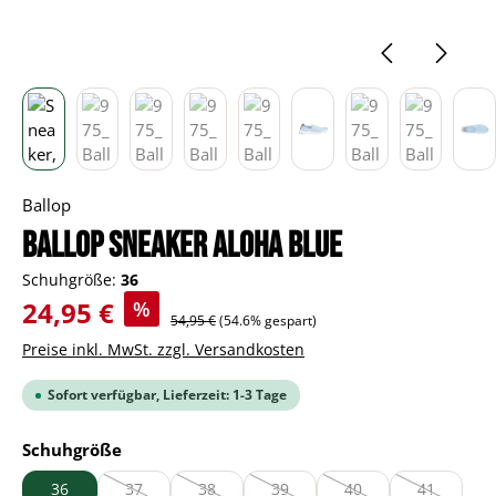
Ballop
BALLOP Sneaker Aloha blue
Schuhgröße:
36
Verkaufspreis:
24,95 €
%
Regulärer Preis:
54,95 €
(54.6% gespart)
Preise inkl. MwSt. zzgl. Versandkosten
Sofort verfügbar, Lieferzeit: 1-3 Tage
auswählen
Schuhgröße
36
37
38
39
40
41