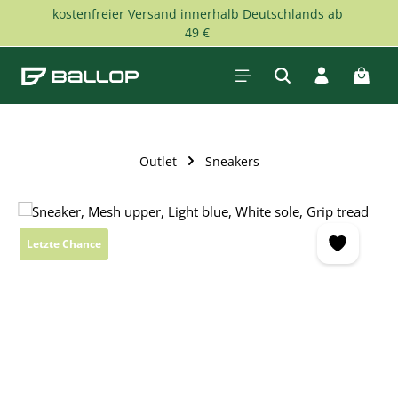
kostenfreier Versand innerhalb Deutschlands ab
Zum Hauptinhalt springen
49 €
Waren
Outlet
Sneakers
Bildergalerie überspringen
Letzte Chance