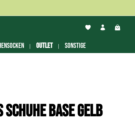
Du hast 0 Produkte auf
Warenko
hensocken
Outlet
Sonstige
s Schuhe Base gelb