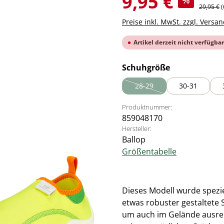
9,95 €
%
Regulärer
29,95 €
(
Preise inkl. MwSt. zzgl. Versa
Artikel derzeit nicht verfügbar
auswählen
Schuhgröße
28-29
30-31
(Diese Option ist zurzeit nich
Produktnummer:
859048170
Hersteller:
Ballop
Größentabelle
Dieses Modell wurde speziel
etwas robuster gestaltete 
um auch im Gelände ausrei