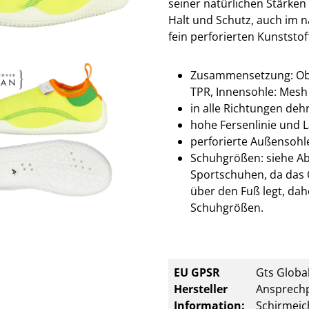
seiner natürlichen Stärken
Halt und Schutz, auch im 
fein perforierten Kunststof
Zusammensetzung: Ober
TPR, Innensohle: Mes
in alle Richtungen deh
hohe Fersenlinie und L
perforierte Außensohle
Schuhgrößen: siehe Abb
Sportschuhen, da das 
über den Fuß legt, da
Schuhgrößen.
EU GPSR
Gts Global
Hersteller
Ansprechp
Information:
Schirmeic