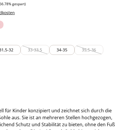
 Preis:
66.78% gespart)
ndkosten
31,5-32
33-33,5
34-35
35,5-36
t verfügbar.)
(Diese Option ist zurzeit nicht verfügbar.)
(Diese Option ist zurzeit 
l für Kinder konzipiert und zeichnet sich durch die
Sohle aus. Sie ist an mehreren Stellen hochgezogen,
chend Schutz und Stabilität zu bieten, ohne den Fuß