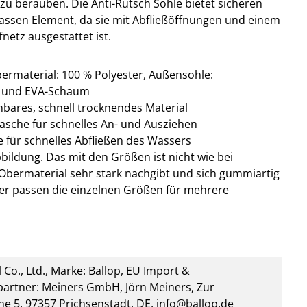
 zu berauben. Die Anti-Rutsch Sohle bietet sicheren
nassen Element, da sie mit Abfließöffnungen und einem
fnetz ausgestattet ist.
material: 100 % Polyester, Außensohle:
h und EVA-Schaum
nbares, schnell trocknendes Material
asche für schnelles An- und Ausziehen
 für schnelles Abfließen des Wassers
ildung. Das mit den Größen ist nicht wie bei
Obermaterial sehr stark nachgibt und sich gummiartig
her passen die einzelnen Größen für mehrere
 Co., Ltd., Marke: Ballop, EU Import &
artner: Meiners GmbH, Jörn Meiners, Zur
he 5, 97357 Prichsenstadt, DE, info@ballop.de