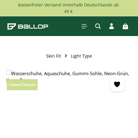
kostenfreier Versand innerhalb Deutschlands ab
Zum Hauptinhalt springen
49 €
Waren
Skin Fit
Light Type
Bildergalerie überspringen
Letzte Chance