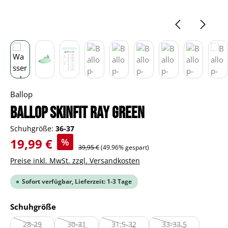
Ballop
BALLOP Skinfit Ray green
Schuhgröße:
36-37
Verkaufspreis:
19,99 €
%
Regulärer Preis:
39,95 €
(49.96% gespart)
Preise inkl. MwSt. zzgl. Versandkosten
Sofort verfügbar, Lieferzeit: 1-3 Tage
auswählen
Schuhgröße
28-29
30-31
31,5-32
33-33,5