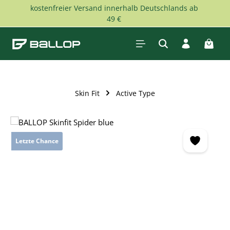
kostenfreier Versand innerhalb Deutschlands ab
Zum Hauptinhalt springen
49 €
Waren
Skin Fit
Active Type
Bildergalerie überspringen
Letzte Chance