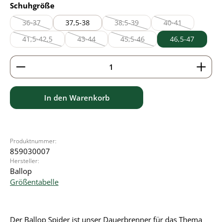
auswählen
Schuhgröße
36-37
37,5-38
38,5-39
40-41
(Diese Option ist zurzeit nicht verfügbar.)
(Diese Option ist zurzeit nicht verf
(Diese Option ist z
41,5-42,5
43-44
45,5-46
46,5-47
(Diese Option ist zurzeit nicht verfügbar.)
(Diese Option ist zurzeit nicht verfügbar.)
(Diese Option ist zurzeit nicht ve
Produkt Anzahl: Gib den gewünschten Wert ein ode
In den Warenkorb
Produktnummer:
859030007
Hersteller:
Ballop
Größentabelle
Der Ballop Spider ist unser Dauerbrenner für das Thema