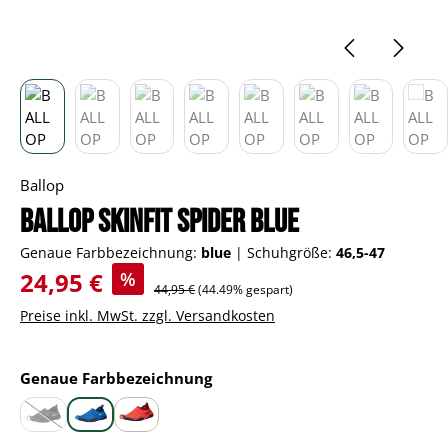
Ballop
BALLOP Skinfit Spider blue
Genaue Farbbezeichnung:
blue
|
Schuhgröße:
46,5-47
Verkaufspreis:
24,95 €
%
Regulärer Preis:
44,95 €
(44.49% gespart)
Preise inkl. MwSt. zzgl. Versandkosten
auswählen
Genaue Farbbezeichnung
black
blue
red
(Diese Option ist zurzeit nicht verfügbar.)