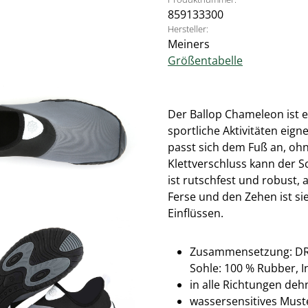
859133300
Hersteller:
Meiners
Größentabelle
Der Ballop Chameleon ist ei
sportliche Aktivitäten eign
passt sich dem Fuß an, oh
Klettverschluss kann der 
ist rutschfest und robust,
Ferse und den Zehen ist si
Einflüssen.
Zusammensetzung: DR KN
Sohle: 100 % Rubber, I
in alle Richtungen deh
wassersensitives Must