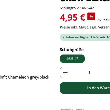
Schuhgröße:
46,5-47
Verkaufspreis:
4,95 €
%
Regulärer
49,95 €
(
Preise inkl. MwSt. zzgl. Versa
Sofort verfügbar, Lieferzeit: 1
auswählen
Schuhgröße
46,5-47
Produkt Anzahl: G
In den War
Produktnummer: