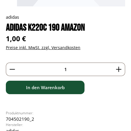
adidas
adidas K220C 190 amazon
Regulärer Preis:
1,00 €
Preise inkl. MwSt. zzgl. Versandkosten
Produkt Anzahl: Gib den gewünschten Wert ein ode
In den Warenkorb
Produktnummer:
704502190_2
Hersteller:
adidas