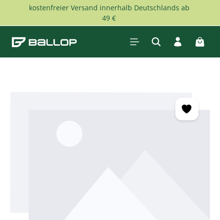
kostenfreier Versand innerhalb Deutschlands ab
Zum Hauptinhalt springen
49 €
Waren
Bildergalerie überspringen