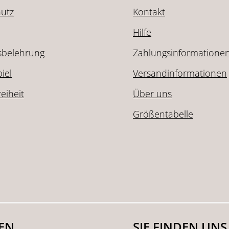
utz
Kontakt
Hilfe
sbelehrung
Zahlungsinformatione
iel
Versandinformationen
reiheit
Über uns
Größentabelle
SEN
SIE FINDEN UNS