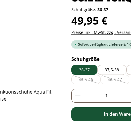
Schuhgröße:
36-37
Regulärer Preis:
49,95 €
Preise inkl. MwSt. zzgl. Versa
Sofort verfügbar, Lieferzeit: 1
auswählen
Schuhgröße
36-37
37,5-38
45,5-46
46,5-47
(Diese Option ist zurzeit nic
(Diese Opt
Produkt Anzahl: G
In den War