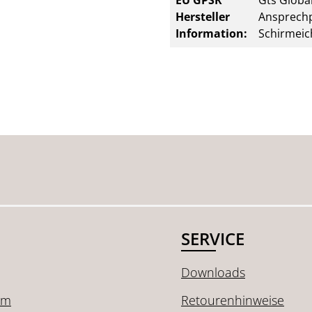
EU GPSR
Gts Global
Hersteller
Ansprechp
Information:
Schirmeic
SERVICE
Downloads
um
Retourenhinweise