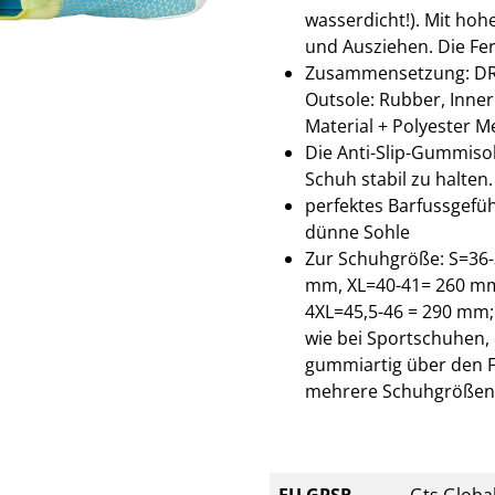
wasserdicht!). Mit hoh
und Ausziehen. Die Fers
Zusammensetzung: DR KN
Outsole: Rubber, Inner
Material + Polyester M
Die Anti-Slip-Gummiso
Schuh stabil zu halten.
perfektes Barfussgefü
dünne Sohle
Zur Schuhgröße: S=36-
mm, XL=40-41= 260 mm
4XL=45,5-46 = 290 mm;
wie bei Sportschuhen, 
gummiartig über den F
mehrere Schuhgrößen