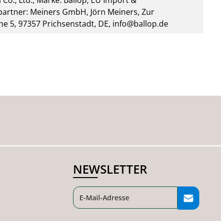
 Co., Ltd., Marke: Ballop, EU Import &
artner: Meiners GmbH, Jörn Meiners, Zur
he 5, 97357 Prichsenstadt, DE, info@ballop.de
NEWSLETTER