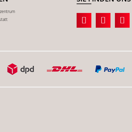
kzentrum
statt