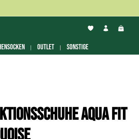
Du hast 0 Produkte auf
Warenko
hensocken
Outlet
Sonstige
ktionsschuhe Aqua Fit
uoise