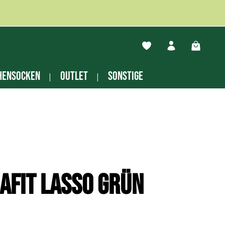
Du hast 0 Produkte auf
Warenko
hensocken
Outlet
Sonstige
afit Lasso grün