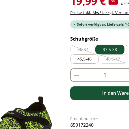
19,99 €
%
Regul
49,9
Preise inkl. MwSt. zzgl. Versa
Sofort verfügbar, Lieferzeit: 1
auswählen
Schuhgröße
36-37
37,5-38
(Diese Option ist zurzeit nich
45,5-46
46,5-47
(Diese Opt
Produkt Anzahl: G
In den War
Produktnummer:
859172240