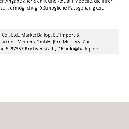
r-Angabe aller Skinfit und Aquafit Modelle, die Ihrer
soll, ermöglicht größtmögliche Passgenauigkeit.
 Co., Ltd., Marke: Ballop, EU Import &
artner: Meiners GmbH, Jörn Meiners, Zur
he 5, 97357 Prichsenstadt, DE, info@ballop.de