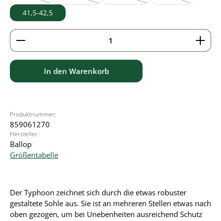
(Diese Option ist zurzeit nicht verfügbar.)
(Diese Option ist zurzeit nicht verfügbar.)
(Diese Option ist zurzeit nicht verf
(Diese Option ist z
41,5-42,5
Produkt Anzahl: Gib den gewünschten Wert ein ode
In den Warenkorb
Produktnummer:
859061270
Hersteller:
Ballop
Größentabelle
Der Typhoon zeichnet sich durch die etwas robuster
gestaltete Sohle aus. Sie ist an mehreren Stellen etwas nach
oben gezogen, um bei Unebenheiten ausreichend Schutz