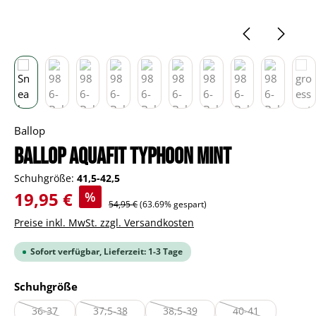
Ballop
BALLOP Aquafit Typhoon mint
Schuhgröße:
41,5-42,5
Verkaufspreis:
19,95 €
%
Regulärer Preis:
54,95 €
(63.69% gespart)
Preise inkl. MwSt. zzgl. Versandkosten
Sofort verfügbar, Lieferzeit: 1-3 Tage
auswählen
Schuhgröße
36-37
37,5-38
38,5-39
40-41