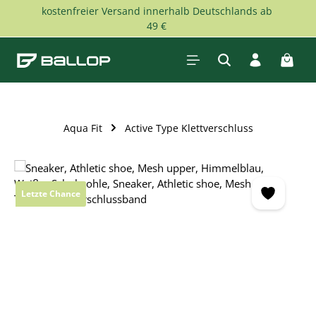
kostenfreier Versand innerhalb Deutschlands ab
Zum Hauptinhalt springen
49 €
Waren
Aqua Fit
Active Type Klettverschluss
Bildergalerie überspringen
Letzte Chance