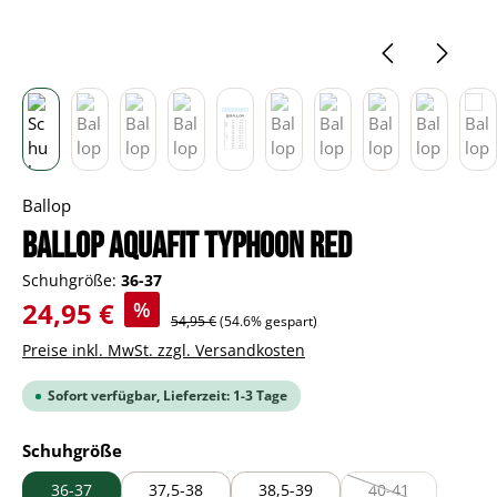
Ballop
BALLOP Aquafit Typhoon red
Schuhgröße:
36-37
Verkaufspreis:
24,95 €
%
Regulärer Preis:
54,95 €
(54.6% gespart)
Preise inkl. MwSt. zzgl. Versandkosten
Sofort verfügbar, Lieferzeit: 1-3 Tage
auswählen
Schuhgröße
36-37
37,5-38
38,5-39
40-41