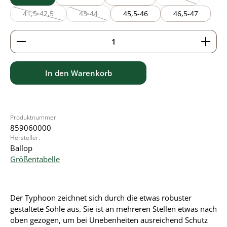
(Diese Option ist 
41,5-42,5
43-44
45,5-46
46,5-47
(Diese Option ist zurzeit nicht verfügbar.)
(Diese Option ist zurzeit nicht verfügbar.)
Produkt Anzahl: Gib den gewünschten Wert ein ode
In den Warenkorb
Produktnummer:
859060000
Hersteller:
Ballop
Größentabelle
Der Typhoon zeichnet sich durch die etwas robuster
gestaltete Sohle aus. Sie ist an mehreren Stellen etwas nach
oben gezogen, um bei Unebenheiten ausreichend Schutz