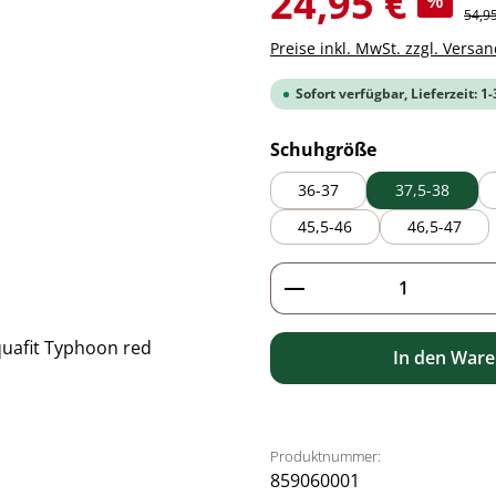
24,95 €
%
Regul
54,9
Preise inkl. MwSt. zzgl. Versa
Sofort verfügbar, Lieferzeit: 1
auswählen
Schuhgröße
36-37
37,5-38
45,5-46
46,5-47
Produkt Anzahl: G
In den War
Produktnummer:
859060001