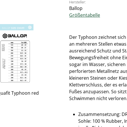
Hersteller:
Ballop
Größentabelle
Der Typhoon zeichnet sich d
an mehreren Stellen etwa
ausreichend Schutz und Sta
Bewegungsfreiheit ohne Ein
sogar im Wasser, sicheren 
perforierten Metallnetz aus
kleineren Steinen oder Kie
Klettverschluss, der es er
Fußes anzupassen. So sitz
Schwimmen nicht verloren
Zusammensetzung: DR KN
Sohle: 100 % Rubber, I