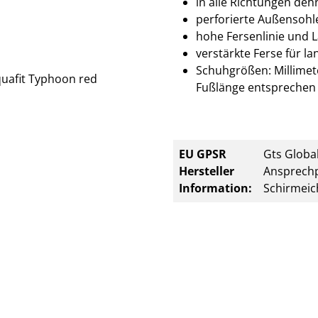
in alle Richtungen deh
perforierte Außensohle
hohe Fersenlinie und L
verstärkte Ferse für la
Schuhgrößen: Millimete
Fußlänge entsprechen 
EU GPSR
Gts Global
Hersteller
Ansprechp
Information:
Schirmeic