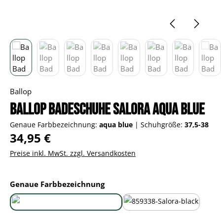
Ballop
Ballop Badeschuhe Salora aqua blue
Genaue Farbbezeichnung:
aqua blue
|
Schuhgröße:
37,5-38
Regulärer Preis:
34,95 €
Preise inkl. MwSt. zzgl. Versandkosten
auswählen
Genaue Farbbezeichnung
aqua blue
black