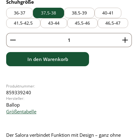
auswählen
Schuhgröße
36-37
37,5-38
38,5-39
40-41
41,5-42,5
43-44
45,5-46
46,5-47
Produkt Anzahl: Gib den gewünschten Wert ein ode
In den Warenkorb
Produktnummer:
859339240
Hersteller:
Ballop
Größentabelle
Der Salora verbindet Funktion mit Design – ganz ohne