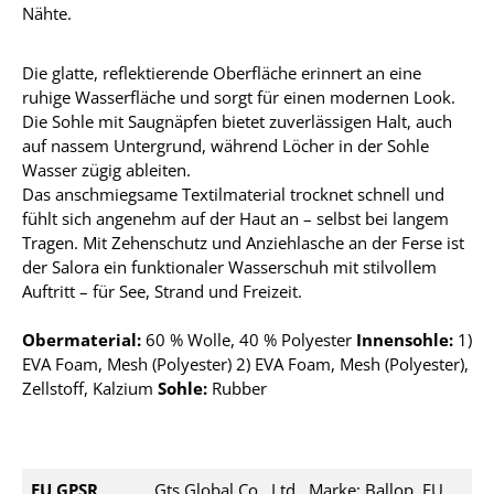
Nähte.
Die glatte, reflektierende Oberfläche erinnert an eine
ruhige Wasserfläche und sorgt für einen modernen Look.
Die Sohle mit Saugnäpfen bietet zuverlässigen Halt, auch
auf nassem Untergrund, während Löcher in der Sohle
Wasser zügig ableiten.
Das anschmiegsame Textilmaterial trocknet schnell und
fühlt sich angenehm auf der Haut an – selbst bei langem
Tragen. Mit Zehenschutz und Anziehlasche an der Ferse ist
der Salora ein funktionaler Wasserschuh mit stilvollem
Auftritt – für See, Strand und Freizeit.
Obermaterial:
60 % Wolle, 40 % Polyester
Innensohle:
1
)
EVA Foam, Mesh (Polyester) 2) EVA Foam, Mesh (Polyester),
Zellstoff, Kalzium
Sohle:
Rubber
EU GPSR
Gts Global Co., Ltd., Marke: Ballop, EU