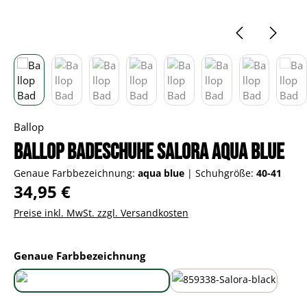
Ballop
Ballop Badeschuhe Salora aqua blue
Genaue Farbbezeichnung:
aqua blue
|
Schuhgröße:
40-41
Regulärer Preis:
34,95 €
Preise inkl. MwSt. zzgl. Versandkosten
auswählen
Genaue Farbbezeichnung
aqua blue
black