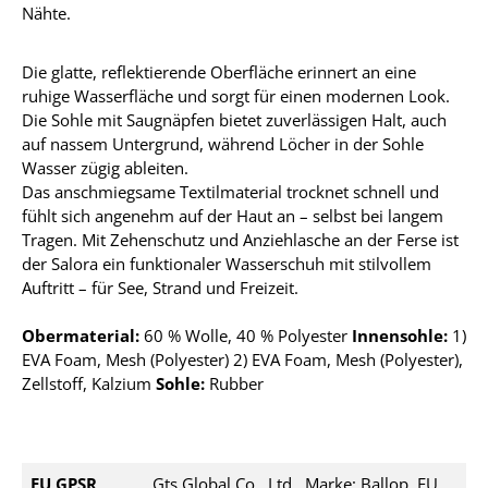
Nähte.
Die glatte, reflektierende Oberfläche erinnert an eine
ruhige Wasserfläche und sorgt für einen modernen Look.
Die Sohle mit Saugnäpfen bietet zuverlässigen Halt, auch
auf nassem Untergrund, während Löcher in der Sohle
Wasser zügig ableiten.
Das anschmiegsame Textilmaterial trocknet schnell und
fühlt sich angenehm auf der Haut an – selbst bei langem
Tragen. Mit Zehenschutz und Anziehlasche an der Ferse ist
der Salora ein funktionaler Wasserschuh mit stilvollem
Auftritt – für See, Strand und Freizeit.
Obermaterial:
60 % Wolle, 40 % Polyester
Innensohle:
1
)
EVA Foam, Mesh (Polyester) 2) EVA Foam, Mesh (Polyester),
Zellstoff, Kalzium
Sohle:
Rubber
EU GPSR
Gts Global Co., Ltd., Marke: Ballop, EU