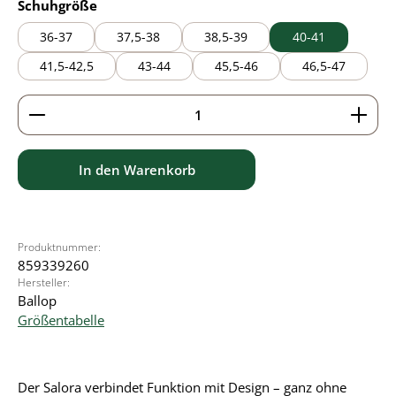
auswählen
Schuhgröße
36-37
37,5-38
38,5-39
40-41
41,5-42,5
43-44
45,5-46
46,5-47
Produkt Anzahl: Gib den gewünschten Wert ein ode
In den Warenkorb
Produktnummer:
859339260
Hersteller:
Ballop
Größentabelle
Der Salora verbindet Funktion mit Design – ganz ohne