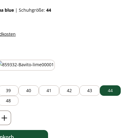
ua blue
|
Schuhgröße:
44
ndkosten
auswählen
lime green
39
40
41
42
43
44
48
ib den gewünschten Wert ein oder benutz
enkorb