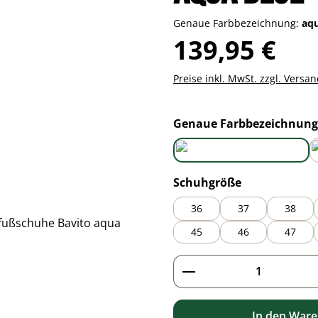
Genaue Farbbezeichnung:
aq
Regulärer Preis:
139,95 €
Preise inkl. MwSt. zzgl. Versa
Genaue Farbbezeichnung
aqua blue
auswählen
Schuhgröße
36
37
38
45
46
47
Produkt Anzahl: G
In den War