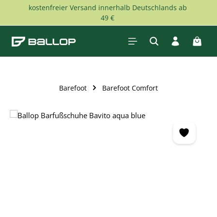
kostenfreier Versand innerhalb Deutschlands ab
Zum Hauptinhalt springen
49 €
Waren
Barefoot
Barefoot Comfort
Bildergalerie überspringen