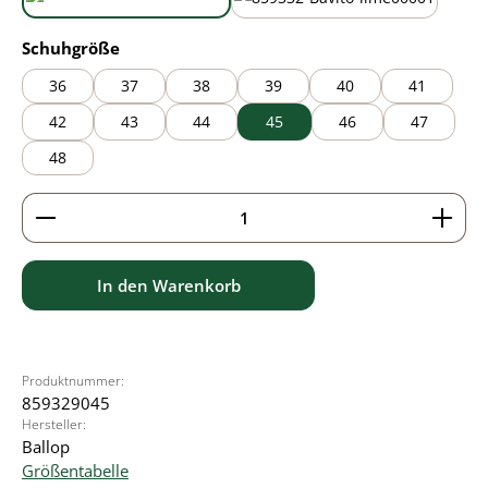
aqua blue
lime green
auswählen
Schuhgröße
36
37
38
39
40
41
42
43
44
45
46
47
48
Produkt Anzahl: Gib den gewünschten Wert ein ode
In den Warenkorb
Produktnummer:
859329045
Hersteller:
Ballop
Größentabelle