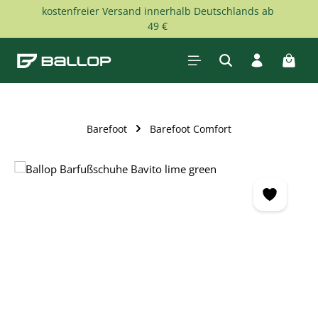
kostenfreier Versand innerhalb Deutschlands ab
Zum Hauptinhalt springen
49 €
Waren
Barefoot
Barefoot Comfort
Bildergalerie überspringen