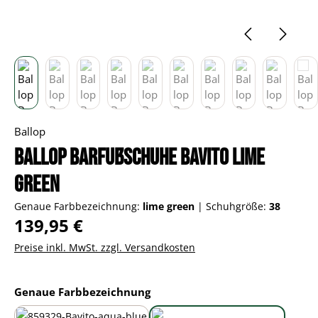
Ballop
Ballop Barfußschuhe Bavito lime
green
Genaue Farbbezeichnung:
lime green
|
Schuhgröße:
38
Regulärer Preis:
139,95 €
Preise inkl. MwSt. zzgl. Versandkosten
auswählen
Genaue Farbbezeichnung