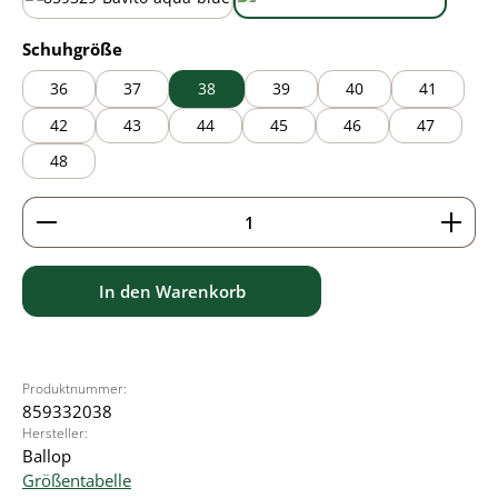
aqua blue
lime green
auswählen
Schuhgröße
36
37
38
39
40
41
42
43
44
45
46
47
48
Produkt Anzahl: Gib den gewünschten Wert ein ode
In den Warenkorb
Produktnummer:
859332038
Hersteller:
Ballop
Größentabelle