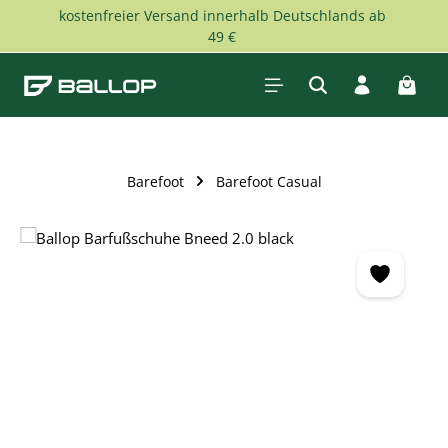
kostenfreier Versand innerhalb Deutschlands ab
Zum Hauptinhalt springen
49 €
Waren
Barefoot
Barefoot Casual
Bildergalerie überspringen