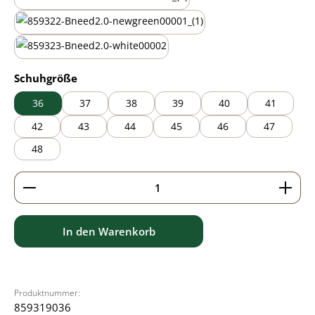
mauve
new green
white
auswählen
Schuhgröße
36
37
38
39
40
41
42
43
44
45
46
47
48
Produkt Anzahl: Gib den gewünschten Wert ein ode
In den Warenkorb
Produktnummer:
859319036