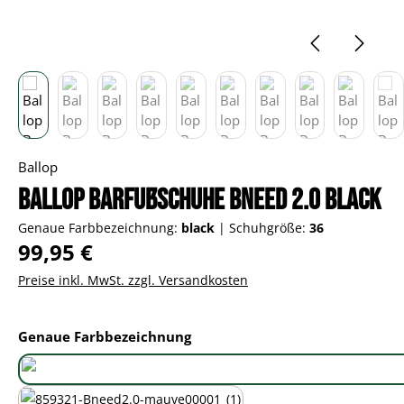
Ballop
Ballop Barfußschuhe Bneed 2.0 black
Genaue Farbbezeichnung:
black
|
Schuhgröße:
36
Regulärer Preis:
99,95 €
Preise inkl. MwSt. zzgl. Versandkosten
auswählen
Genaue Farbbezeichnung
black