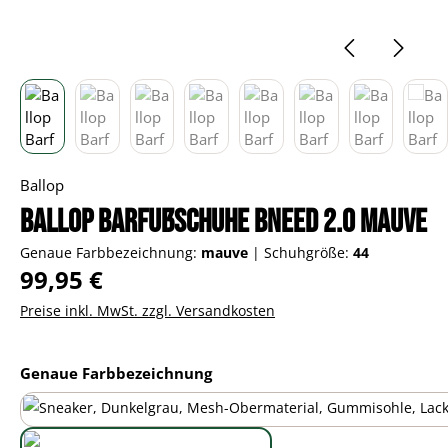
Ballop
Ballop Barfußschuhe Bneed 2.0 mauve
Genaue Farbbezeichnung:
mauve
|
Schuhgröße:
44
Regulärer Preis:
99,95 €
Preise inkl. MwSt. zzgl. Versandkosten
auswählen
Genaue Farbbezeichnung
black