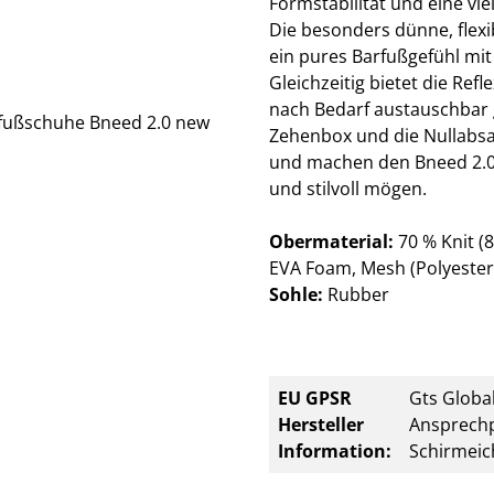
Formstabilität und eine vie
Die besonders dünne, flexi
ein pures Barfußgefühl mi
Gleichzeitig bietet die R
nach Bedarf austauschbar g
Zehenbox und die Nullabsa
und machen den Bneed 2.0 zu
und stilvoll mögen.
Obermaterial:
70 % Knit (
EVA Foam, Mesh (Polyester)
Sohle:
Rubber
EU GPSR
Gts Global
Hersteller
Ansprechp
Information:
Schirmeic