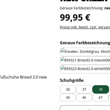
Genaue Farbbezeichnung:
ne
Regulärer Preis:
99,95 €
Preise inkl. MwSt. zzgl. Versa
Genaue Farbbezeichnung
mauve
white
auswählen
Schuhgröße
36
37
38
45
46
47
Produkt Anzahl: G