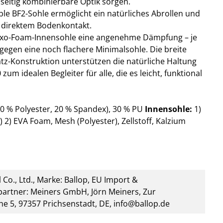
lseitig kombinierbare Optik sorgen.
ble BF2-Sohle ermöglicht ein natürliches Abrollen und
t direktem Bodenkontakt.
eflexo-Foam-Innensohle eine angenehme Dämpfung – je
egen eine noch flachere Minimalsohle. Die breite
tz-Konstruktion unterstützen die natürliche Haltung
m idealen Begleiter für alle, die es leicht, funktional
80 % Polyester, 20 % Spandex), 30 % PU
Innensohle:
1)
 2) EVA Foam, Mesh (Polyester), Zellstoff, Kalzium
 Co., Ltd., Marke: Ballop, EU Import &
artner: Meiners GmbH, Jörn Meiners, Zur
he 5, 97357 Prichsenstadt, DE, info@ballop.de