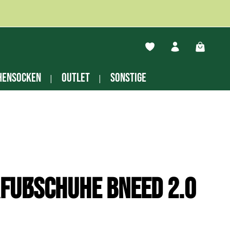
Du hast 0 Produkte auf
Warenko
hensocken
Outlet
Sonstige
fußschuhe Bneed 2.0