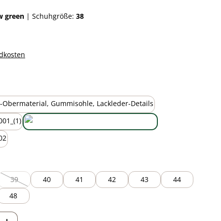
w green
|
Schuhgröße:
38
ndkosten
auswählen
black
new green
39
40
41
42
43
44
(Diese Option ist zurzeit nicht verfügbar.)
48
ib den gewünschten Wert ein oder benutz