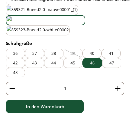
black
mauve
new green
white
auswählen
Schuhgröße
36
37
38
39
40
41
(Diese Option ist zurzeit nicht verfü
42
43
44
45
46
47
48
Produkt Anzahl: Gib den gewünschten Wert ein ode
In den Warenkorb