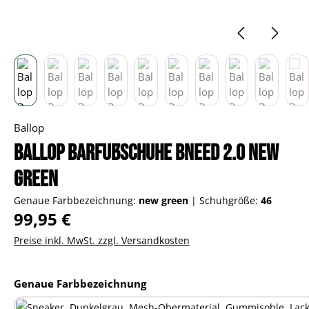
Ballop
Ballop Barfußschuhe Bneed 2.0 new
green
Genaue Farbbezeichnung:
new green
|
Schuhgröße:
46
Regulärer Preis:
99,95 €
Preise inkl. MwSt. zzgl. Versandkosten
auswählen
Genaue Farbbezeichnung