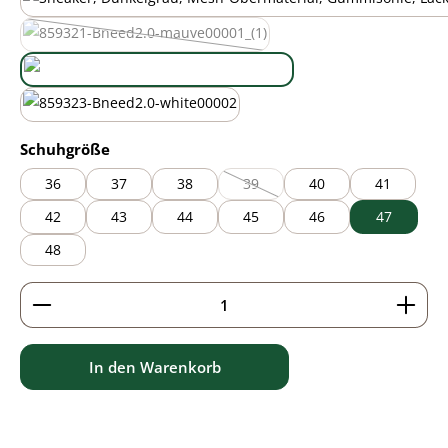
black
mauve
(Diese Option ist zurzeit nicht verfügbar.)
new green
white
auswählen
Schuhgröße
36
37
38
39
40
41
(Diese Option ist zurzeit nicht verfü
42
43
44
45
46
47
48
Produkt Anzahl: Gib den gewünschten Wert ein ode
In den Warenkorb