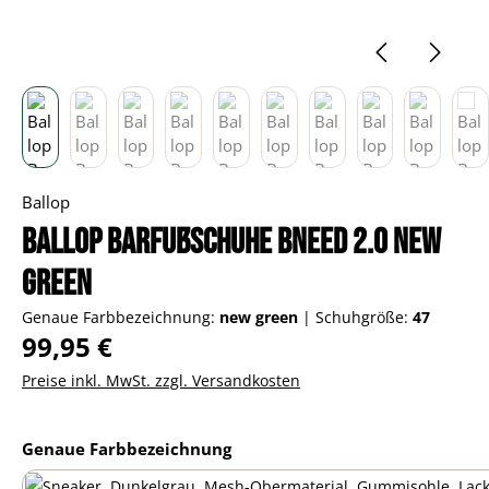
Ballop
Ballop Barfußschuhe Bneed 2.0 new
green
Genaue Farbbezeichnung:
new green
|
Schuhgröße:
47
Regulärer Preis:
99,95 €
Preise inkl. MwSt. zzgl. Versandkosten
auswählen
Genaue Farbbezeichnung