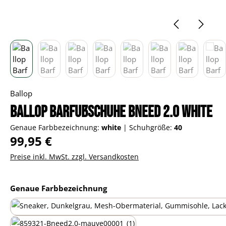
Ballop
Ballop Barfußschuhe Bneed 2.0 white
Genaue Farbbezeichnung:
white
|
Schuhgröße:
40
Regulärer Preis:
99,95 €
Preise inkl. MwSt. zzgl. Versandkosten
auswählen
Genaue Farbbezeichnung
black