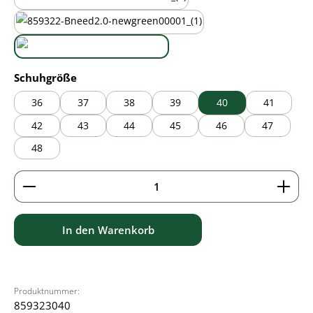
mauve
new green
white
auswählen
Schuhgröße
36
37
38
39
40
41
42
43
44
45
46
47
48
Produkt Anzahl: Gib den gewünschten Wert ein ode
In den Warenkorb
Produktnummer:
859323040