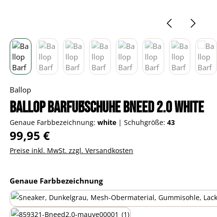
Ballop
Ballop Barfußschuhe Bneed 2.0 white
Genaue Farbbezeichnung:
white
|
Schuhgröße:
43
Regulärer Preis:
99,95 €
Preise inkl. MwSt. zzgl. Versandkosten
auswählen
Genaue Farbbezeichnung
black