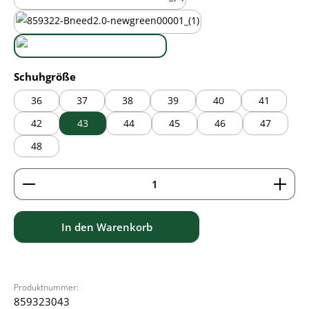
mauve
new green
white
auswählen
Schuhgröße
36
37
38
39
40
41
42
43
44
45
46
47
48
Produkt Anzahl: Gib den gewünschten Wert ein ode
In den Warenkorb
Produktnummer:
859323043