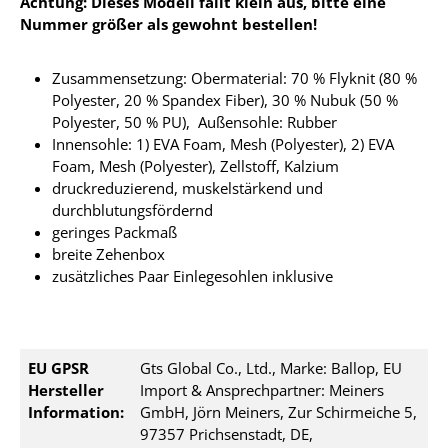
Achtung: Dieses Modell fällt klein aus, bitte eine
Nummer größer als gewohnt bestellen!
Zusammensetzung: Obermaterial: 70 % Flyknit (80 %
Polyester, 20 % Spandex Fiber), 30 % Nubuk (50 %
Polyester, 50 % PU), Außensohle: Rubber
Innensohle: 1) EVA Foam, Mesh (Polyester), 2) EVA
Foam, Mesh (Polyester), Zellstoff, Kalzium
druckreduzierend, muskelstärkend und
durchblutungsfördernd
geringes Packmaß
breite Zehenbox
zusätzliches Paar Einlegesohlen inklusive
EU GPSR
Gts Global Co., Ltd., Marke: Ballop, EU
Hersteller
Import & Ansprechpartner: Meiners
Information:
GmbH, Jörn Meiners, Zur Schirmeiche 5,
97357 Prichsenstadt, DE,