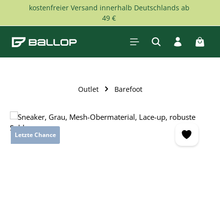
kostenfreier Versand innerhalb Deutschlands ab
Zum Hauptinhalt springen
49 €
Waren
Outlet
Barefoot
Bildergalerie überspringen
Letzte Chance