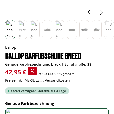
Ballop
BALLOP Barfußschuhe Bneed
Genaue Farbbezeichnung:
black
|
Schuhgröße:
38
Verkaufspreis:
42,95 €
%
Regulärer Preis:
99,95 €
(57.03% gespart)
Preise inkl. MwSt. zzgl. Versandkosten
Sofort verfügbar, Lieferzeit: 1-3 Tage
auswählen
Genaue Farbbezeichnung