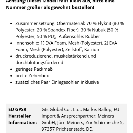
Achtung: Dieses Modell fällt klein aus, bitte eine
Nummer größer als gewohnt bestellen!
Zusammensetzung: Obermaterial: 70 % Flyknit (80 %
Polyester, 20 % Spandex Fiber), 30 % Nubuk (50 %
Polyester, 50 % PU), Außensohle: Rubber
Innensohle: 1) EVA Foam, Mesh (Polyester), 2) EVA
Foam, Mesh (Polyester), Zellstoff, Kalzium
druckreduzierend, muskelstärkend und
durchblutungsfördernd
geringes Packmaß
breite Zehenbox
zusätzliches Paar Einlegesohlen inklusive
EU GPSR
Gts Global Co., Ltd., Marke: Ballop, EU
Hersteller
Import & Ansprechpartner: Meiners
Information:
GmbH, Jörn Meiners, Zur Schirmeiche 5,
97357 Prichsenstadt, DE,