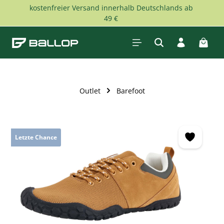
kostenfreier Versand innerhalb Deutschlands ab
Zum Hauptinhalt springen
49 €
Waren
Outlet
Barefoot
Bildergalerie überspringen
Letzte Chance