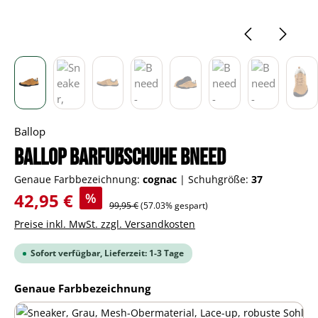
Ballop
BALLOP Barfußschuhe Bneed
Genaue Farbbezeichnung:
cognac
|
Schuhgröße:
37
Verkaufspreis:
42,95 €
%
Regulärer Preis:
99,95 €
(57.03% gespart)
Preise inkl. MwSt. zzgl. Versandkosten
Sofort verfügbar, Lieferzeit: 1-3 Tage
auswählen
Genaue Farbbezeichnung