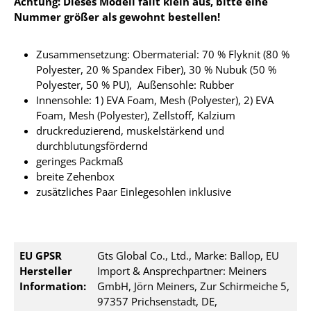
Achtung: Dieses Modell fällt klein aus, bitte eine
Nummer größer als gewohnt bestellen!
Zusammensetzung: Obermaterial: 70 % Flyknit (80 %
Polyester, 20 % Spandex Fiber), 30 % Nubuk (50 %
Polyester, 50 % PU), Außensohle: Rubber
Innensohle: 1) EVA Foam, Mesh (Polyester), 2) EVA
Foam, Mesh (Polyester), Zellstoff, Kalzium
druckreduzierend, muskelstärkend und
durchblutungsfördernd
geringes Packmaß
breite Zehenbox
zusätzliches Paar Einlegesohlen inklusive
EU GPSR
Gts Global Co., Ltd., Marke: Ballop, EU
Hersteller
Import & Ansprechpartner: Meiners
Information:
GmbH, Jörn Meiners, Zur Schirmeiche 5,
97357 Prichsenstadt, DE,