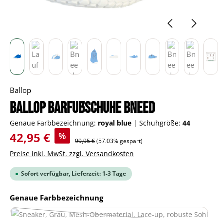
Ballop
BALLOP Barfußschuhe Bneed
Genaue Farbbezeichnung:
royal blue
|
Schuhgröße:
44
Verkaufspreis:
42,95 €
%
Regulärer Preis:
99,95 €
(57.03% gespart)
Preise inkl. MwSt. zzgl. Versandkosten
Sofort verfügbar, Lieferzeit: 1-3 Tage
auswählen
Genaue Farbbezeichnung