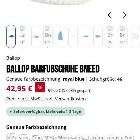
Ballop
BALLOP Barfußschuhe Bneed
Genaue Farbbezeichnung:
royal blue
|
Schuhgröße:
46
Verkaufspreis:
42,95 €
%
Regulärer Preis:
99,95 €
(57.03% gespart)
Preise inkl. MwSt. zzgl. Versandkosten
Sofort verfügbar, Lieferzeit: 1-3 Tage
auswählen
Genaue Farbbezeichnung