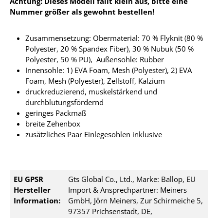
Achtung: Dieses Modell fällt klein aus, bitte eine
Nummer größer als gewohnt bestellen!
Zusammensetzung: Obermaterial: 70 % Flyknit (80 %
Polyester, 20 % Spandex Fiber), 30 % Nubuk (50 %
Polyester, 50 % PU), Außensohle: Rubber
Innensohle: 1) EVA Foam, Mesh (Polyester), 2) EVA
Foam, Mesh (Polyester), Zellstoff, Kalzium
druckreduzierend, muskelstärkend und
durchblutungsfördernd
geringes Packmaß
breite Zehenbox
zusätzliches Paar Einlegesohlen inklusive
EU GPSR
Gts Global Co., Ltd., Marke: Ballop, EU
Hersteller
Import & Ansprechpartner: Meiners
Information:
GmbH, Jörn Meiners, Zur Schirmeiche 5,
97357 Prichsenstadt, DE,