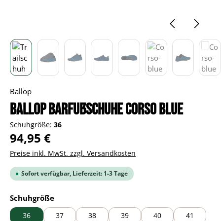
Ballop
BALLOP Barfußschuhe Corso blue
Schuhgröße:
36
Regulärer Preis:
94,95 €
Preise inkl. MwSt. zzgl. Versandkosten
Sofort verfügbar, Lieferzeit: 1-3 Tage
auswählen
Schuhgröße
36
37
38
39
40
41