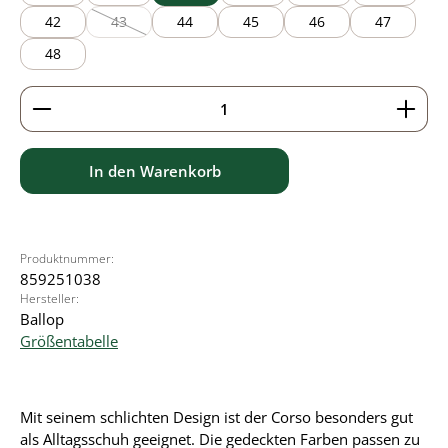
42
43
44
45
46
47
(Diese Option ist zurzeit nicht verfügbar.)
48
Produkt Anzahl: Gib den gewünschten Wert ein ode
In den Warenkorb
Produktnummer:
859251038
Hersteller:
Ballop
Größentabelle
Mit seinem schlichten Design ist der Corso besonders gut
als Alltagsschuh geeignet. Die gedeckten Farben passen zu