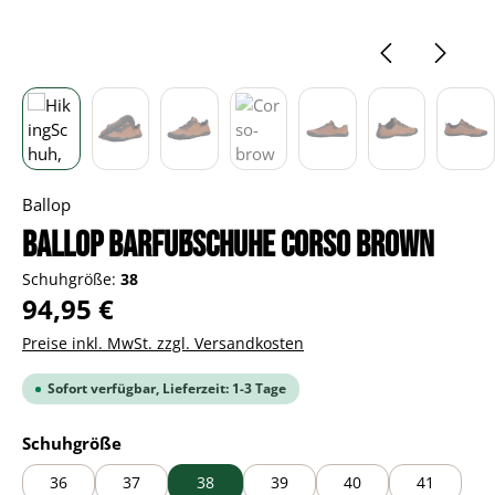
Ballop
BALLOP Barfußschuhe Corso brown
Schuhgröße:
38
Regulärer Preis:
94,95 €
Preise inkl. MwSt. zzgl. Versandkosten
Sofort verfügbar, Lieferzeit: 1-3 Tage
auswählen
Schuhgröße
36
37
38
39
40
41