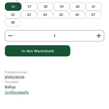
36
37
38
39
40
41
42
43
44
45
46
47
48
Produkt Anzahl: Gib den gewünschten Wert ein ode
In den Warenkorb
Produktnummer:
859026036
Hersteller:
Ballop
Größentabelle