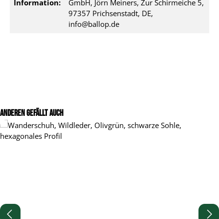
Information:
GmbH, Jörn Meiners, Zur Schirmeiche 5,
97357 Prichsenstadt, DE,
info@ballop.de
Produktgalerie überspringen
Anderen gefällt auch