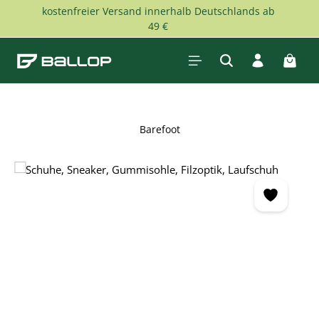
kostenfreier Versand innerhalb Deutschlands ab
Zum Hauptinhalt springen
49 €
Waren
Barefoot
Bildergalerie überspringen