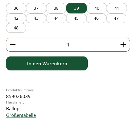
36
37
38
39
40
41
42
43
44
45
46
47
48
Produkt Anzahl: Gib den gewünschten Wert ein ode
In den Warenkorb
Produktnummer:
859026039
Hersteller:
Ballop
Größentabelle