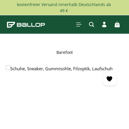
kostenfreier Versand innerhalb Deutschlands ab
Zum Hauptinhalt springen
49 €
Waren
Barefoot
Bildergalerie überspringen