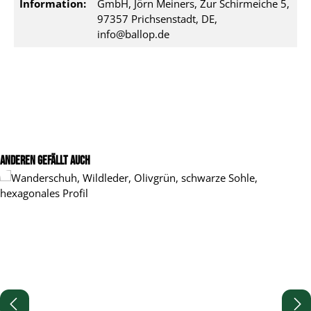
Information:
GmbH, Jörn Meiners, Zur Schirmeiche 5,
97357 Prichsenstadt, DE,
info@ballop.de
Produktgalerie überspringen
Anderen gefällt auch