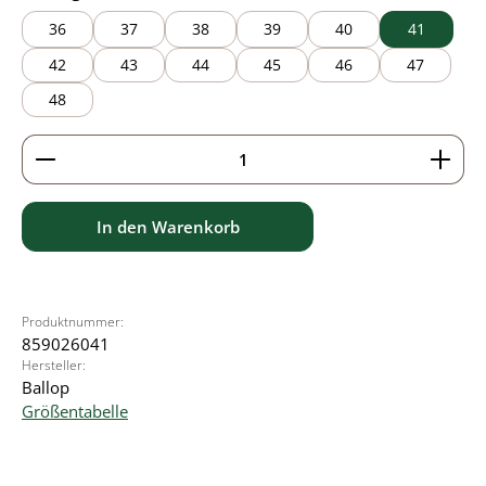
36
37
38
39
40
41
42
43
44
45
46
47
48
Produkt Anzahl: Gib den gewünschten Wert ein ode
In den Warenkorb
Produktnummer:
859026041
Hersteller:
Ballop
Größentabelle