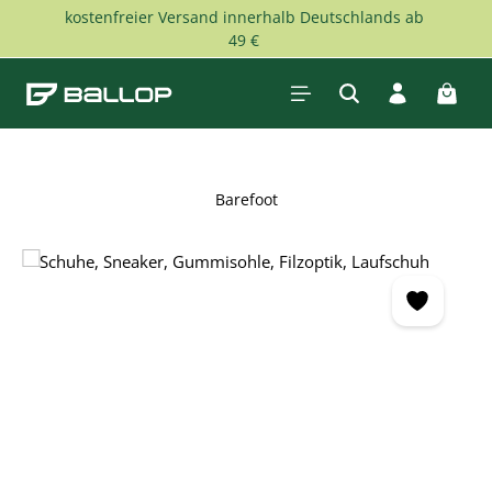
kostenfreier Versand innerhalb Deutschlands ab
Zum Hauptinhalt springen
49 €
Waren
Barefoot
Bildergalerie überspringen