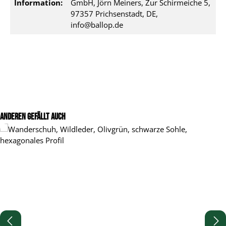
Information:
GmbH, Jörn Meiners, Zur Schirmeiche 5,
97357 Prichsenstadt, DE,
info@ballop.de
Produktgalerie überspringen
Anderen gefällt auch