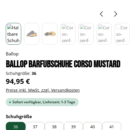
Ballop
BALLOP Barfußschuhe Corso mustard
Schuhgröße:
36
Regulärer Preis:
94,95 €
Preise inkl. MwSt. zzgl. Versandkosten
Sofort verfügbar, Lieferzeit: 1-3 Tage
auswählen
Schuhgröße
36
37
38
39
40
41