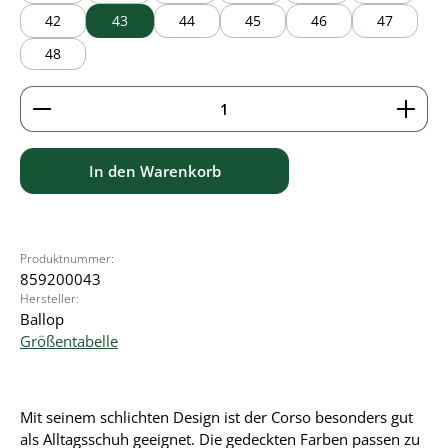
42
43
44
45
46
47
48
Produkt Anzahl: Gib den gewünschten Wert ein ode
In den Warenkorb
Produktnummer:
859200043
Hersteller:
Ballop
Größentabelle
Mit seinem schlichten Design ist der Corso besonders gut
als Alltagsschuh geeignet. Die gedeckten Farben passen zu