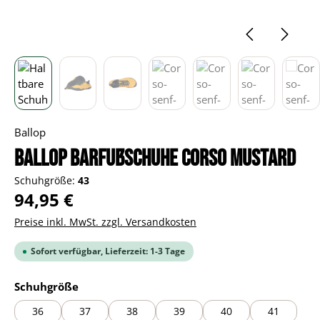
Ballop
BALLOP Barfußschuhe Corso mustard
Schuhgröße:
43
Regulärer Preis:
94,95 €
Preise inkl. MwSt. zzgl. Versandkosten
Sofort verfügbar, Lieferzeit: 1-3 Tage
auswählen
Schuhgröße
36
37
38
39
40
41