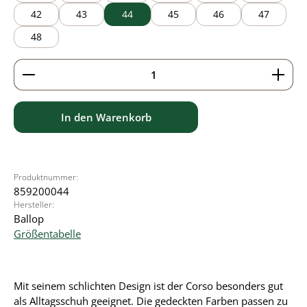
42
43
44
45
46
47
48
Produkt Anzahl: Gib den gewünschten Wert ein ode
In den Warenkorb
Produktnummer:
859200044
Hersteller:
Ballop
Größentabelle
Mit seinem schlichten Design ist der Corso besonders gut
als Alltagsschuh geeignet. Die gedeckten Farben passen zu