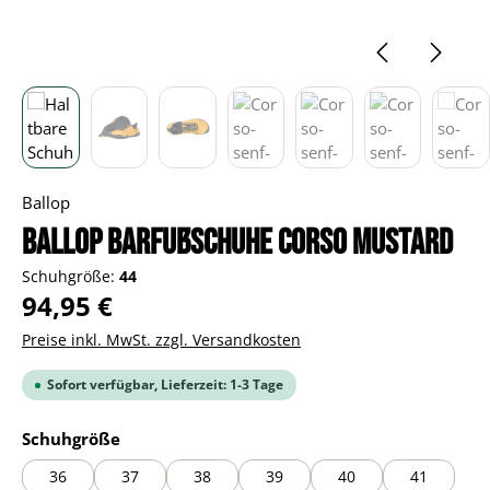
Ballop
BALLOP Barfußschuhe Corso mustard
Schuhgröße:
44
Regulärer Preis:
94,95 €
Preise inkl. MwSt. zzgl. Versandkosten
Sofort verfügbar, Lieferzeit: 1-3 Tage
auswählen
Schuhgröße
36
37
38
39
40
41