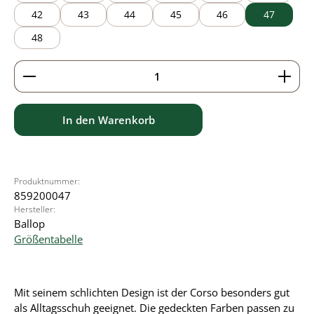
42
43
44
45
46
47
48
Produkt Anzahl: Gib den gewünschten Wert ein ode
In den Warenkorb
Produktnummer:
859200047
Hersteller:
Ballop
Größentabelle
Mit seinem schlichten Design ist der Corso besonders gut
als Alltagsschuh geeignet. Die gedeckten Farben passen zu