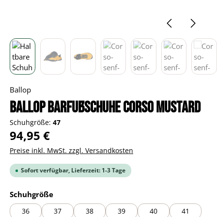
Ballop
BALLOP Barfußschuhe Corso mustard
Schuhgröße:
47
Regulärer Preis:
94,95 €
Preise inkl. MwSt. zzgl. Versandkosten
Sofort verfügbar, Lieferzeit: 1-3 Tage
auswählen
Schuhgröße
36
37
38
39
40
41