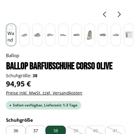
Ballop
BALLOP Barfußschuhe Corso olive
Schuhgröße:
38
Regulärer Preis:
94,95 €
Preise inkl. MwSt. zzgl. Versandkosten
Sofort verfügbar, Lieferzeit: 1-3 Tage
auswählen
Schuhgröße
36
37
38
39
40
41