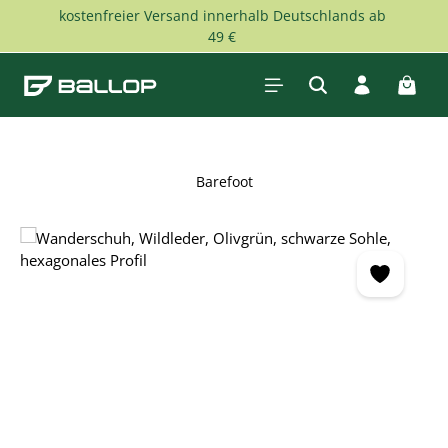
kostenfreier Versand innerhalb Deutschlands ab
Zum Hauptinhalt springen
49 €
Waren
Barefoot
Bildergalerie überspringen