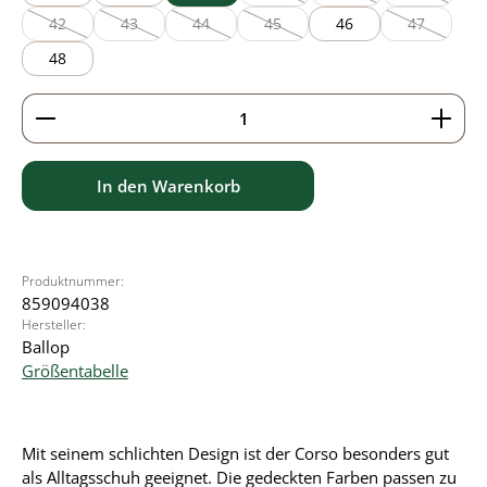
(Diese Option ist zurzeit nicht verfü
(Diese Option ist zurzei
(Diese Optio
42
43
44
45
46
47
(Diese Option ist zurzeit nicht verfügbar.)
(Diese Option ist zurzeit nicht verfügbar.)
(Diese Option ist zurzeit nicht verfügbar.)
(Diese Option ist zurzeit nicht verfü
(Diese Optio
48
Produkt Anzahl: Gib den gewünschten Wert ein ode
In den Warenkorb
Produktnummer:
859094038
Hersteller:
Ballop
Größentabelle
Mit seinem schlichten Design ist der Corso besonders gut
als Alltagsschuh geeignet. Die gedeckten Farben passen zu