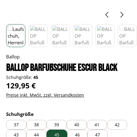
Ballop
BALLOP Barfußschuhe Escur black
Schuhgröße:
45
Regulärer Preis:
129,95 €
Preise inkl. MwSt. zzgl. Versandkosten
auswählen
Schuhgröße
37
38
39
40
41
42
43
44
45
46
47