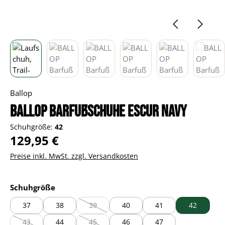
Ballop
BALLOP Barfußschuhe Escur navy
Schuhgröße:
42
Regulärer Preis:
129,95 €
Preise inkl. MwSt. zzgl. Versandkosten
auswählen
Schuhgröße
37
38
39
40
41
42
(Diese Option ist zurzeit nicht verfügbar.)
43
44
45
46
47