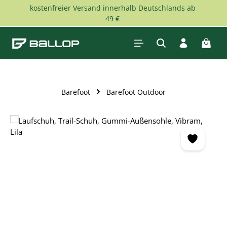
kostenfreier Versand innerhalb Deutschlands ab
Zum Hauptinhalt springen
49 €
Waren
Barefoot
Barefoot Outdoor
Bildergalerie überspringen