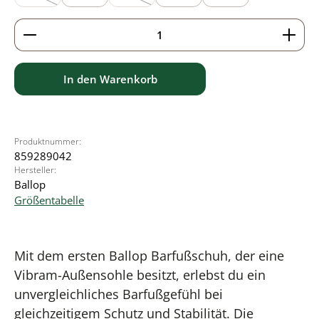
(Diese Option ist zurzeit nicht verfügbar.)
(Diese Option ist zurzeit nicht verfügbar.)
Produkt Anzahl: Gib den gewünschten Wert ein ode
In den Warenkorb
Produktnummer:
859289042
Hersteller:
Ballop
Größentabelle
Mit dem ersten Ballop Barfußschuh, der eine
Vibram-Außensohle besitzt, erlebst du ein
unvergleichliches Barfußgefühl bei
gleichzeitigem Schutz und Stabilität. Die