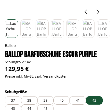
Ballop
BALLOP Barfußschuhe Escur purple
Schuhgröße:
42
Regulärer Preis:
129,95 €
Preise inkl. MwSt. zzgl. Versandkosten
auswählen
Schuhgröße
37
38
39
40
41
42
43
44
45